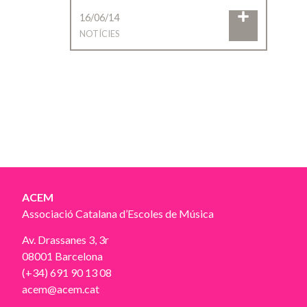
16/06/14
NOTÍCIES
ACEM
Associació Catalana d’Escoles de Música
Av. Drassanes 3, 3r
08001 Barcelona
(+34) 691 90 13 08
acem@acem.cat