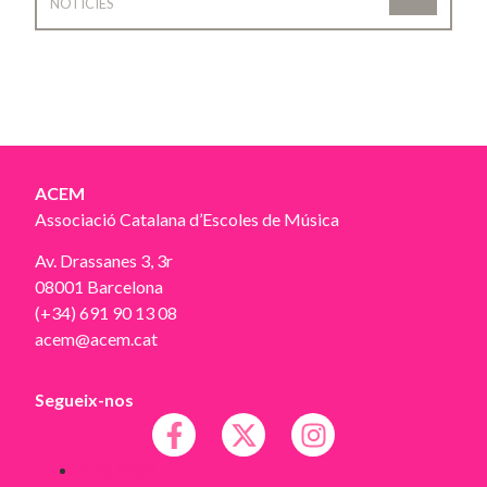
NOTÍCIES
ACEM
Associació Catalana d’Escoles de Música
Av. Drassanes 3, 3r
08001 Barcelona
(+34) 691 90 13 08
acem@acem.cat
Segueix-nos
Avís legal