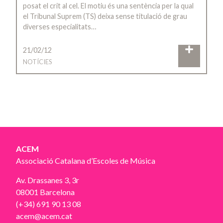
posat el crit al cel. El motiu és una sentència per la qual
el Tribunal Suprem (TS) deixa sense titulació de grau
diverses especialitats…
21/02/12
NOTÍCIES
ACEM
Associació Catalana d’Escoles de Música
Av. Drassanes 3, 3r
08001 Barcelona
(+34) 691 90 13 08
acem@acem.cat