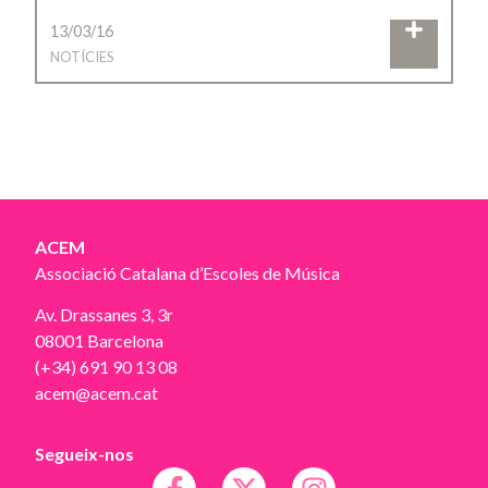
13/03/16
NOTÍCIES
ACEM
Associació Catalana d’Escoles de Música
Av. Drassanes 3, 3r
08001 Barcelona
(+34) 691 90 13 08
acem@acem.cat
Segueix-nos