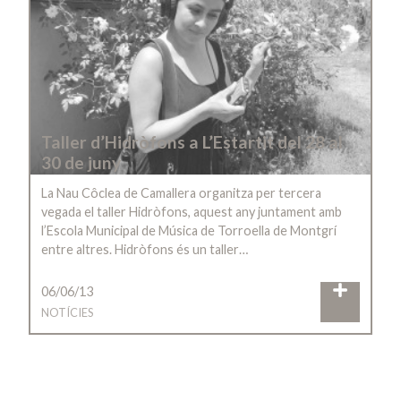
Taller d’Hidròfons a L’Estartit del 28 al
30 de juny
La Nau Côclea de Camallera organitza per tercera
vegada el taller Hidròfons, aquest any juntament amb
l’Escola Municipal de Música de Torroella de Montgrí
entre altres. Hidròfons és un taller…
06/06/13
NOTÍCIES