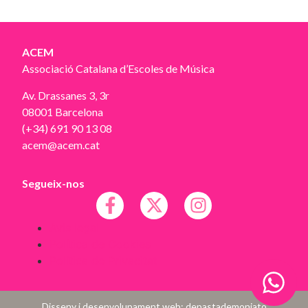
ACEM
Associació Catalana d’Escoles de Música
Av. Drassanes 3, 3r
08001 Barcelona
(+34) 691 90 13 08
acem@acem.cat
Segueix-nos
Avís legal
Política de Cookies
Política de Privacitat
Disseny i desenvolupament web:
depastademoniato