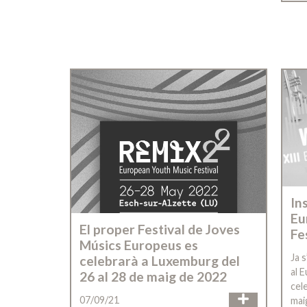
In
Eu
El proper Festival de Joves
Fe
Músics Europeus es
Ja 
celebrarà a Luxemburg del
al 
26 al 28 de maig de 2022
cel
07/09/21
mai