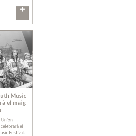
outh Music
rà el maig
a
l Union
 celebrarà el
sic Festival: