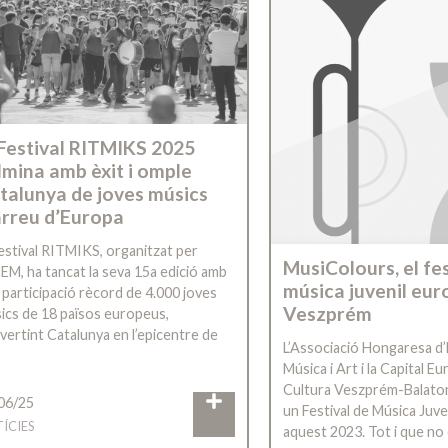
 Festival RITMIKS 2025
lmina amb èxit i omple
talunya de joves músics
arreu d’Europa
Festival RITMIKS, organitzat per
MusiColours, el fes
CEM, ha tancat la seva 15a edició amb
música juvenil eur
 participació rècord de 4.000 joves
Veszprém
ics de 18 països europeus,
vertint Catalunya en l’epicentre de
L’Associació Hongaresa d’
Música i Art i la Capital E
Cultura Veszprém-Balato
06/25
un Festival de Música Juv
ÍCIES
aquest 2023. Tot i que no 