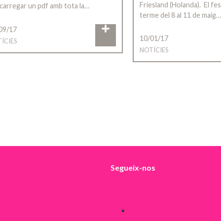
Friesland (Holanda). El fes
carregar un pdf amb tota la…
terme del 8 al 11 de maig…
09/17
10/01/17
ÍCIES
NOTÍCIES
Segueix-nos
Avís legal