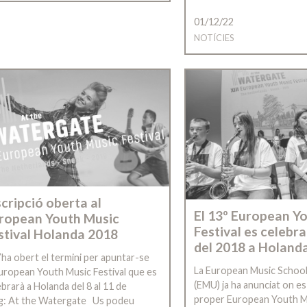
01/12/22
NOTÍCIES
scripció oberta al
El 13º European Y
ropean Youth Music
Festival es celebra
stival Holanda 2018
del 2018 a Holand
s’ha obert el termini per apuntar-se
La European Music Schoo
European Youth Music Festival que es
(EMU) ja ha anunciat on es
ebrarà a Holanda del 8 al 11 de
proper European Youth Mu
g: At the Watergate Us podeu