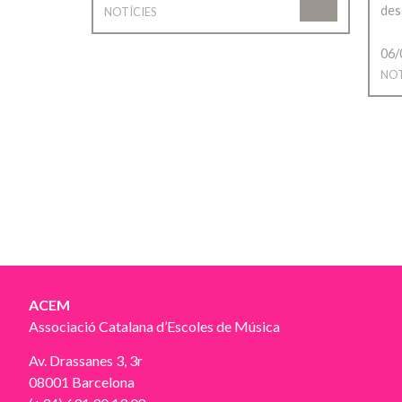
des
NOTÍCIES
06/
NOT
ACEM
Associació Catalana d’Escoles de Música
Av. Drassanes 3, 3r
08001 Barcelona