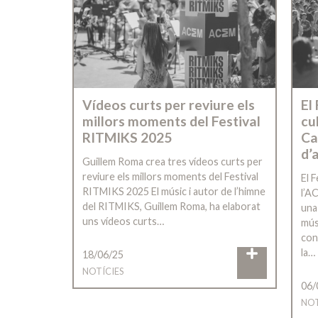
Vídeos curts per reviure els
El
millors moments del Festival
cu
RITMIKS 2025
Ca
d’
Guillem Roma crea tres vídeos curts per
reviure els millors moments del Festival
El 
RITMIKS 2025 El músic i autor de l’himne
l’A
del RITMIKS, Guillem Roma, ha elaborat
una
uns vídeos curts…
mús
con
la…
18/06/25
NOTÍCIES
06/
NOT