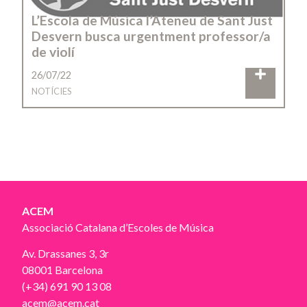
L’Escola de Música l’Ateneu de Sant Just
Desvern busca urgentment professor/a
de violí
26/07/22
NOTÍCIES
ACEM
Associació Catalana d’Escoles de Música
Av. Drassanes 3, 3r
08001 Barcelona
(+34) 691 90 13 08
acem@acem.cat