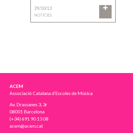
29/10/13
NOTÍCIES
ACEM
Associació Catalana d’Escoles de Música
Av. Drassanes 3, 3r
08001 Barcelona
(+34) 691 90 13 08
acem@acem.cat