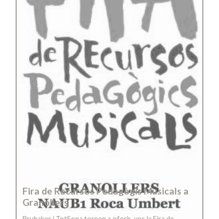
Fira de Recursos Pedagògis Musicals a
Granollers
Brubaker i TotSona tornen a oferir-vos la Fira de