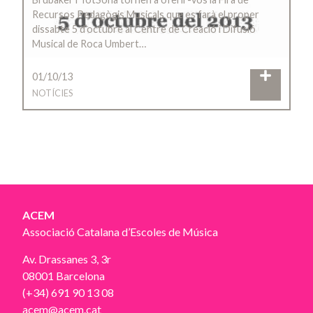
Recursos Pedagògis Musicals que es farà el proper
dissabte 5 d’octubre al Centre de Creació i Difusió
Musical de Roca Umbert…
01/10/13
NOTÍCIES
ACEM
Associació Catalana d’Escoles de Música
Av. Drassanes 3, 3r
08001 Barcelona
(+34) 691 90 13 08
acem@acem.cat