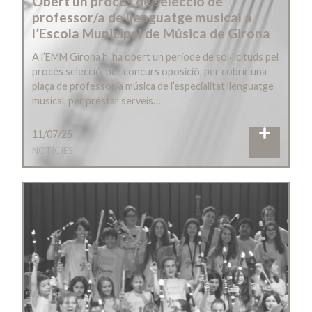
Obert un procés de selecció de
professor/a de llenguatge musical a
l’Escola Municipal de Música de Girona
A l’EMM Girona hi ha obert un període de sol·licituds pel
procés selecció, per concurs oposició, per cobrir una
plaça de professor/a música de l’especialitat llenguatge
musical, per prestar serveis…
11/07/25
NOTÍCIES