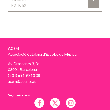
NOTÍCIES
ACEM
Associació Catalana d’Escoles de Música
Av. Drassanes 3, 3r
08001 Barcelona
(+34) 691 90 13 08
acem@acem.cat
Segueix-nos