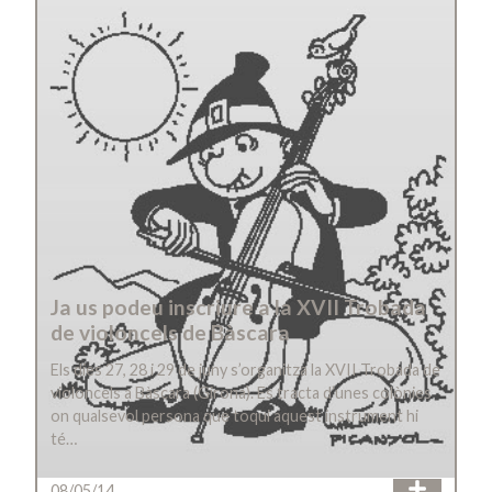
Ja us podeu inscriure a la XVII Trobada
de violoncels de Bàscara
Els dies 27, 28 i 29 de juny s’organitza la XVII Trobada de
violoncels a Bàscara (Girona). Es tracta d’unes colònies
on qualsevol persona que toqui aquest instrument hi
té…
08/05/14