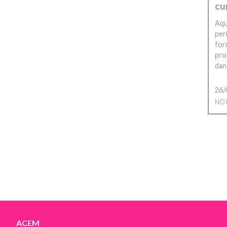
cu
Aqu
per
for
pro
dan
26/
NOT
ACEM