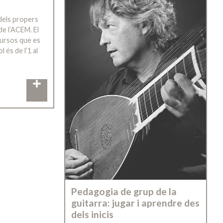
 dels propers
e l’ACEM. El
cursos que es
l és de l’1 al
Pedagogia de grup de la
guitarra: jugar i aprendre des
dels inicis