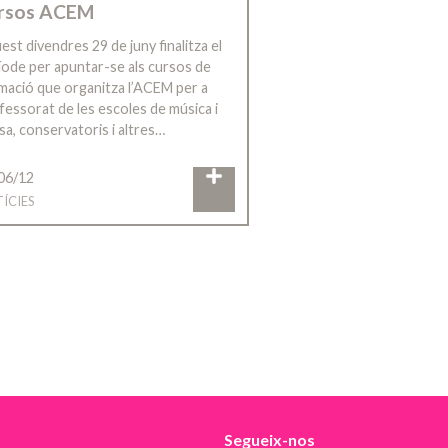
rsos ACEM
est divendres 29 de juny finalitza el
íode per apuntar-se als cursos de
mació que organitza l’ACEM per a
fessorat de les escoles de música i
sa, conservatoris i altres…
06/12
ÍCIES
Segueix-nos