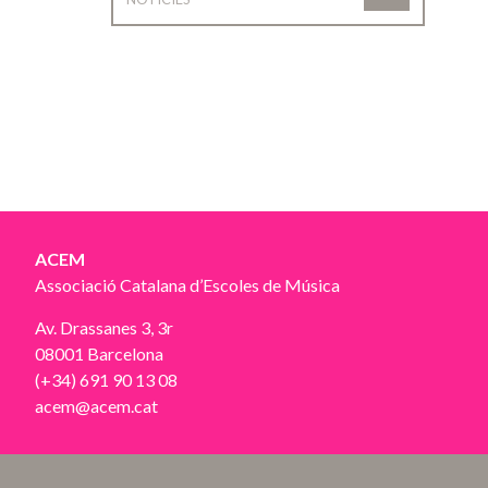
ACEM
Associació Catalana d’Escoles de Música
Av. Drassanes 3, 3r
08001 Barcelona
(+34) 691 90 13 08
acem@acem.cat