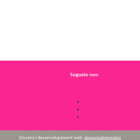
Segueix-nos
Avís legal
Política de Cookies
Política de Privacitat
Disseny i desenvolupament web:
depastademoniato