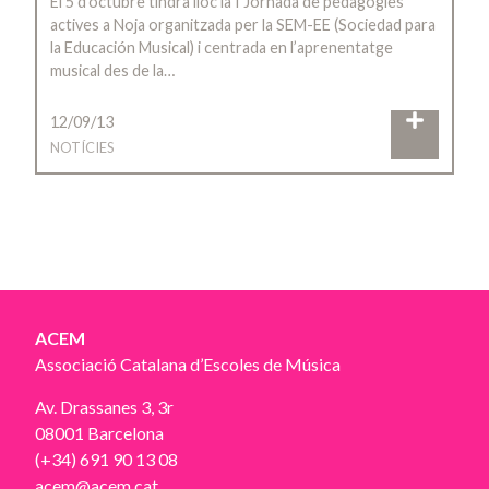
El 5 d’octubre tindrà lloc la I Jornada de pedagogies
actives a Noja organitzada per la SEM-EE (Sociedad para
la Educación Musical) i centrada en l’aprenentatge
musical des de la…
12/09/13
NOTÍCIES
ACEM
Associació Catalana d’Escoles de Música
Av. Drassanes 3, 3r
08001 Barcelona
(+34) 691 90 13 08
acem@acem.cat