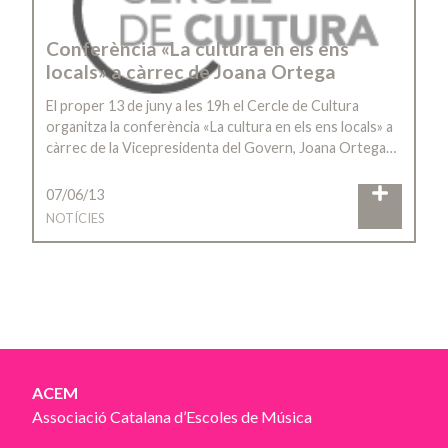
Conferència «La cultura en els ens
locals» a càrrec de Joana Ortega
El proper 13 de juny a les 19h el Cercle de Cultura
organitza la conferència «La cultura en els ens locals» a
càrrec de la Vicepresidenta del Govern, Joana Ortega…
07/06/13
NOTÍCIES
ACEM
Associació Catalana d’Escoles de Música