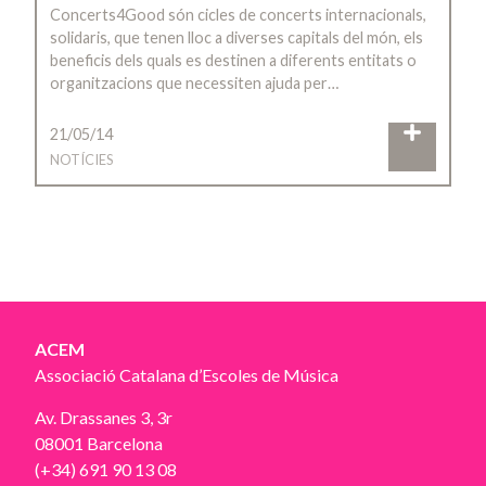
Concerts4Good són cicles de concerts internacionals,
solidaris, que tenen lloc a diverses capitals del món, els
beneficis dels quals es destinen a diferents entitats o
organitzacions que necessiten ajuda per…
21/05/14
NOTÍCIES
ACEM
Associació Catalana d’Escoles de Música
Av. Drassanes 3, 3r
08001 Barcelona
(+34) 691 90 13 08