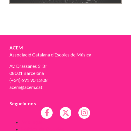
ACEM
Associació Catalana d’Escoles de Música
Av. Drassanes 3, 3r
08001 Barcelona
(+34) 691 90 13 08
acem@acem.cat
Segueix-nos
Avís legal
Política de Cookies