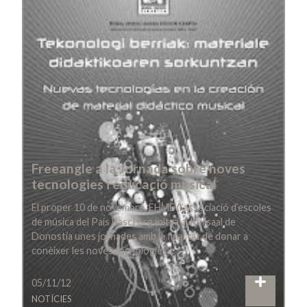
Freeangle a la Jornada sobre noves
tecnologies i educació musical
El proper 10 de novembre, EHME (l’associació d’escoles
de música del País Basc) organitza al Kursaal de
Donostia unes jornades amb la finalitat de donar a
conèixer les noves tecnologies…
05/11/12
NOTÍCIES