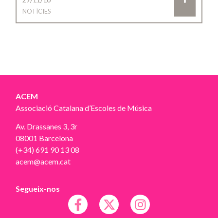
NOTÍCIES
ACEM
Associació Catalana d’Escoles de Música
Av. Drassanes 3, 3r
08001 Barcelona
(+34) 691 90 13 08
acem@acem.cat
Segueix-nos