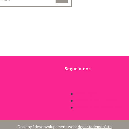
Segueix-nos
Avís legal
Política de Cookies
Política de Privacitat
Disseny i desenvolupament web:
depastademoniato