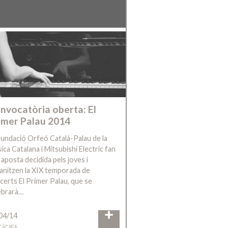
nvocatòria oberta: El
imer Palau 2014
Fundació Orfeó Català-Palau de la
ca Catalana i Mitsubishi Electric fan
 aposta decidida pels joves i
anitzen la XIX temporada de
certs El Primer Palau, que se
ebrarà…
04/14
ÍCIES