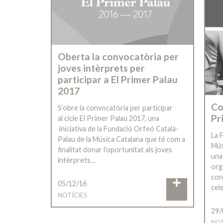
Oberta la convocatòria per
joves intèrprets per
participar a El Primer Palau
2017
Co
S’obre la convocatòria per participar
Pr
al cicle El Primer Palau 2017, una
iniciativa de la Fundació Orfeó Català-
La 
Palau de la Música Catalana que té com a
Músi
finalitat donar l’oportunitat als joves
una
intèrprets…
org
con
05/12/16
cel
NOTÍCIES
29/
NOT