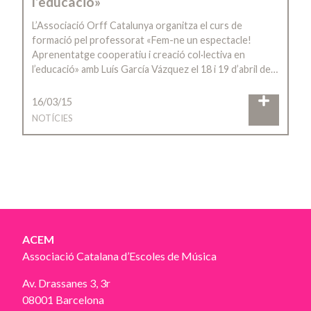
l’educació»
L’Associació Orff Catalunya organitza el curs de
formació pel professorat «Fem-ne un espectacle!
Aprenentatge cooperatiu i creació col·lectiva en
l’educació» amb Luís García Vázquez el 18 i 19 d’abril de…
16/03/15
NOTÍCIES
ACEM
Associació Catalana d’Escoles de Música
Av. Drassanes 3, 3r
08001 Barcelona