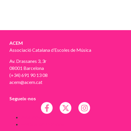
ACEM
Associació Catalana d’Escoles de Música
Av. Drassanes 3, 3r
08001 Barcelona
(+34) 691 90 13 08
acem@acem.cat
Segueix-nos
Avís legal
Política de Cookies