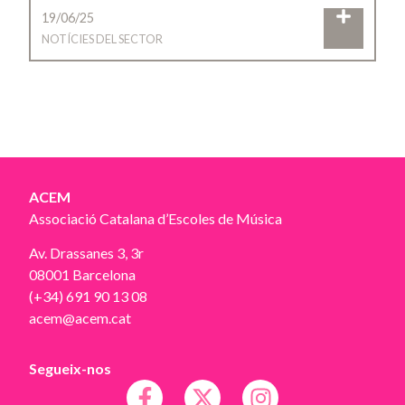
19/06/25
NOTÍCIES DEL SECTOR
ACEM
Associació Catalana d’Escoles de Música
Av. Drassanes 3, 3r
08001 Barcelona
(+34) 691 90 13 08
acem@acem.cat
Segueix-nos