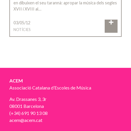
en dibuixen el seu tarannà: apropar la música dels segles
XVII i XVIII al…
03/05/12
NOTÍCIES
ACEM
Associació Catalana d’Escoles de Música
Av. Drassanes 3, 3r
08001 Barcelona
(+34) 691 90 13 08
acem@acem.cat