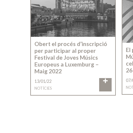
Obert el procés d’inscripció
El
per participar al proper
Mú
Festival de Joves Músics
ce
Europeus a Luxemburg –
26
Maig 2022
07/
13/01/22
NOT
NOTÍCIES