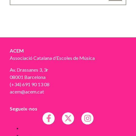
ACEM
Associació Catalana d’Escoles de Música
Av. Drassanes 3, 3r
08001 Barcelona
(+34) 691 90 13 08
acem@acem.cat
Segueix-nos
Avís legal
Política de Cookies