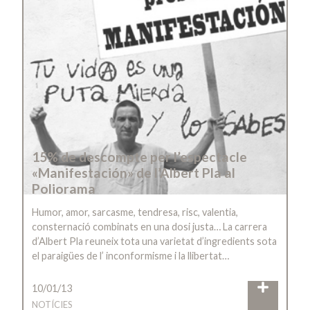
15% de descompte per l’espectacle
«Manifestación» de l’Albert Pla al
Poliorama
Humor, amor, sarcasme, tendresa, risc, valentia,
consternació combinats en una dosi justa… La carrera
d’Albert Pla reuneix tota una varietat d’ingredients sota
el paraigües de l’ inconformisme i la llibertat…
10/01/13
NOTÍCIES