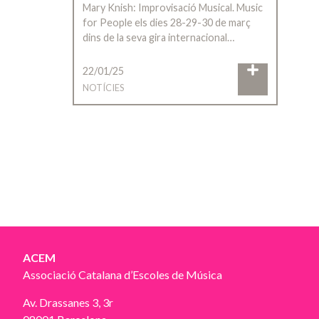
Mary Knish: Improvisació Musical. Music
for People els dies 28-29-30 de març
dins de la seva gira internacional…
22/01/25
NOTÍCIES
ACEM
Associació Catalana d’Escoles de Música
Av. Drassanes 3, 3r