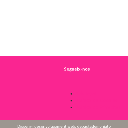
Segueix-nos
Avís legal
Política de Cookies
Política de Privacitat
Disseny i desenvolupament web:
depastademoniato