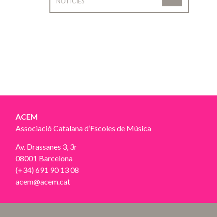
NOTÍCIES
ACEM
Associació Catalana d’Escoles de Música
Av. Drassanes 3, 3r
08001 Barcelona
(+34) 691 90 13 08
acem@acem.cat