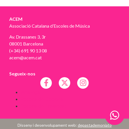
ACEM
Associació Catalana d’Escoles de Música
Av. Drassanes 3, 3r
08001 Barcelona
(+34) 691 90 13 08
acem@acem.cat
Segueix-nos
Avís legal
Política de Cookies
Política de Privacitat
Disseny i desenvolupament web:
depastademoniato