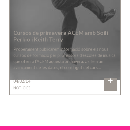
Cursos de primavera ACEM amb Soili
Perkio i Keith Terry
Properament publicarem informació sobre els nous
cursos de formació per professors d’escoles de música
que oferirà l’ACEM aquesta primavera. Us fem un
avançament de les dates, el contingut del curs…
04/02/14
NOTÍCIES