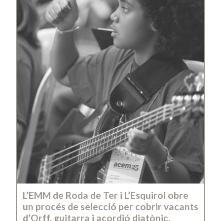
L’EMM de Roda de Ter i L’Esquirol obre
un procés de selecció per cobrir vacants
d’Orff, guitarra i acordió diatònic.