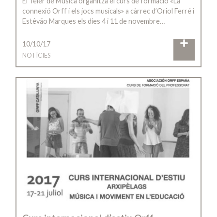
El Teler de Música organitza el curs de formació «La
connexió Orff i els jocs musicals» a càrrec d’Oriol Ferré i
Estêvão Marques els dies 4 i 11 de novembre…
10/10/17
NOTÍCIES