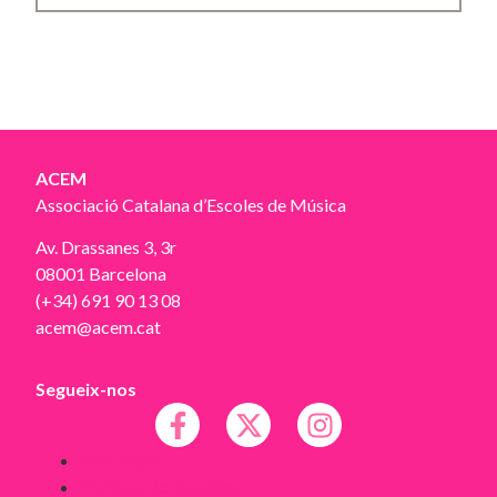
ACEM
Associació Catalana d’Escoles de Música
Av. Drassanes 3, 3r
08001 Barcelona
(+34) 691 90 13 08
acem@acem.cat
Segueix-nos
Avís legal
Política de Cookies