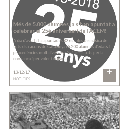
Més de 5.000 alumnes ja s’han apuntat a
celebrar el 25è aniversari de l’ACEM!
A dia d’avui hi ha apuntades 82 escoles de música de
tots els racons de Catalunya i 5.200 alumnes d’edats i
procedències molt diverses. Gràcies a tots per la
confiança i per voler formar…
13/12/17
NOTÍCIES