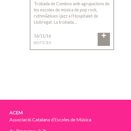
Trobada de Combos amb agrupacions de
les escoles de música de pop rock,
rythm&blues i jazz a l’Hospitalet de
Llobregat. La trobada…
16/11/16
NOTÍCIES
ACEM
Associació Catalana d’Escoles de Música
Av. Drassanes 3, 3r