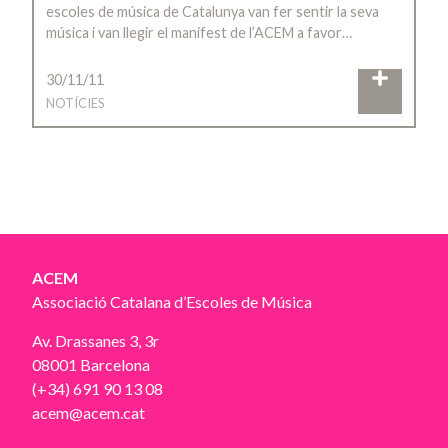
escoles de música de Catalunya van fer sentir la seva
música i van llegir el manifest de l’ACEM a favor…
30/11/11
NOTÍCIES
ACEM
Associació Catalana d’Escoles de Música
Av. Drassanes 3, 3r
08001 Barcelona
(+34) 691 90 13 08
acem@acem.cat