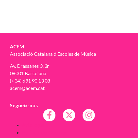
ACEM
Associació Catalana d’Escoles de Música
Av. Drassanes 3, 3r
08001 Barcelona
(+34) 691 90 13 08
acem@acem.cat
Segueix-nos
Avís legal
Política de Cookies