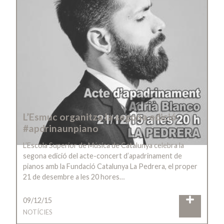
L’Esmuc organitza la segona edició
#apdrinaunpiano
L’Escola Superior de Música de Catalunya celebra la
segona edició del acte-concert d’apadrinament de
pianos amb la Fundació Catalunya La Pedrera, el proper
21 de desembre a les 20 hores…
09/12/15
NOTÍCIES