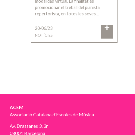
modalidad virtual. La finalitat és
promocionar el treball del pianista
repertorista, en totes les seves…
20/06/23
NOTÍCIES
ACEM
Associació Catalana d’Escoles de Música
Av. Drassanes 3, 3r
08001 Barcelona