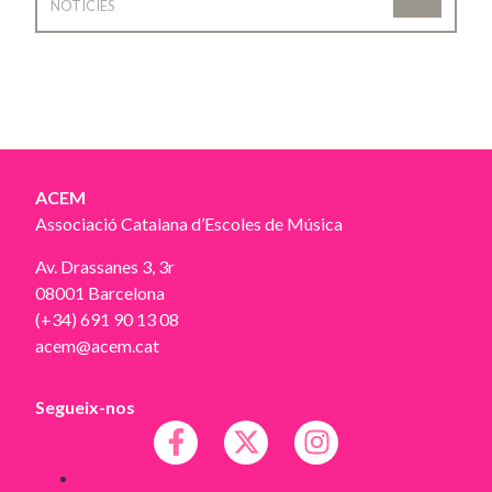
NOTÍCIES
ACEM
Associació Catalana d’Escoles de Música
Av. Drassanes 3, 3r
08001 Barcelona
(+34) 691 90 13 08
acem@acem.cat
Segueix-nos
Avís legal