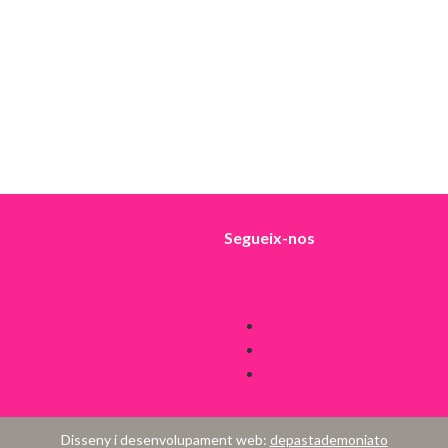
Segueix-nos
Avís legal
Política de Cookies
Política de Privacitat
Disseny i desenvolupament web:
depastademoniato