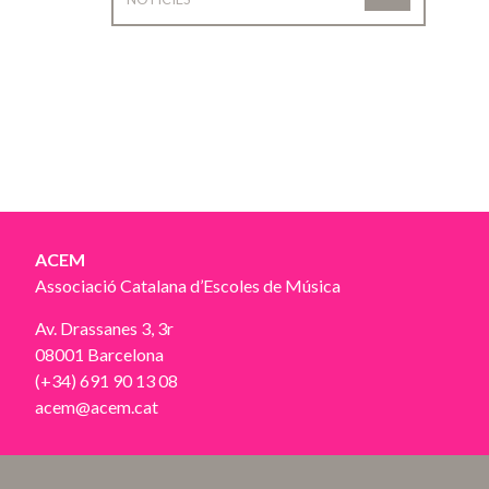
ACEM
Associació Catalana d’Escoles de Música
Av. Drassanes 3, 3r
08001 Barcelona
(+34) 691 90 13 08
acem@acem.cat