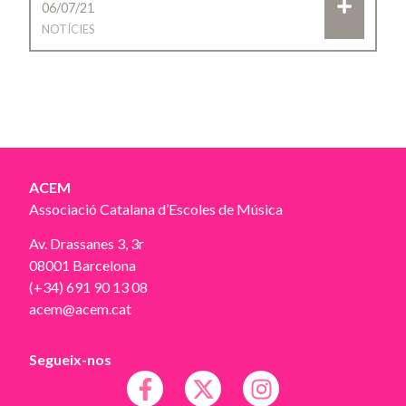
06/07/21
NOTÍCIES
ACEM
Associació Catalana d’Escoles de Música
Av. Drassanes 3, 3r
08001 Barcelona
(+34) 691 90 13 08
acem@acem.cat
Segueix-nos