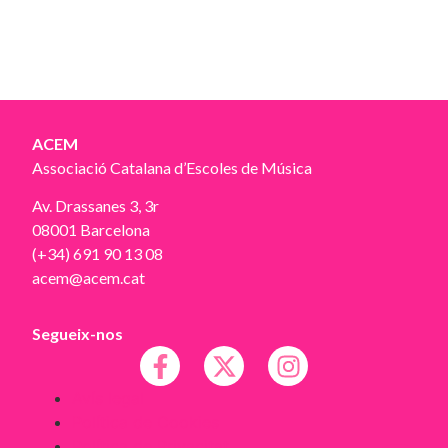
ACEM
Associació Catalana d’Escoles de Música
Av. Drassanes 3, 3r
08001 Barcelona
(+34) 691 90 13 08
acem@acem.cat
Segueix-nos
Avís legal
Política de Cookies
Política de Privacitat