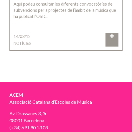
Aquí podeu consultar les diferents convocatòries de
subvencions per a projectes de l’àmbit de la música que
ha publicat l’OSIC.
…
14/03/12
NOTÍCIES
ACEM
Associació Catalana d’Escoles de Música
Av. Drassanes 3, 3r
08001 Barcelona
(+34) 691 90 13 08