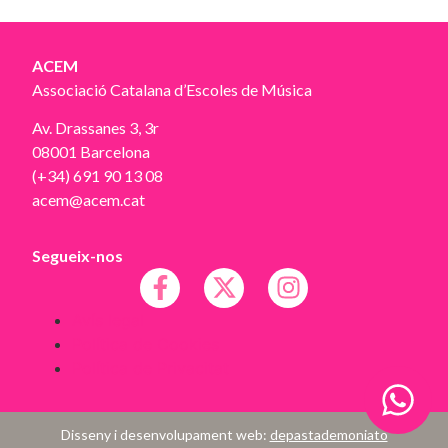
ACEM
Associació Catalana d’Escoles de Música
Av. Drassanes 3, 3r
08001 Barcelona
(+34) 691 90 13 08
acem@acem.cat
Segueix-nos
Avís legal
Política de Cookies
Política de Privacitat
Disseny i desenvolupament web:
depastademoniato