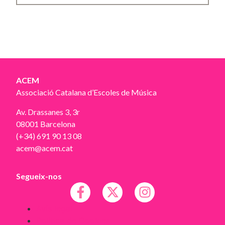
ACEM
Associació Catalana d’Escoles de Música
Av. Drassanes 3, 3r
08001 Barcelona
(+34) 691 90 13 08
acem@acem.cat
Segueix-nos
Avís legal
Política de Cookies