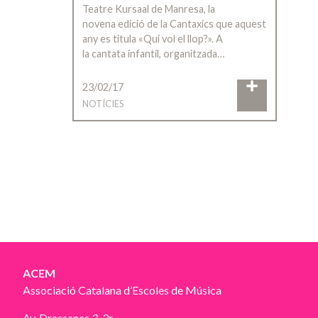
Teatre Kursaal de Manresa, la
novena edició de la Cantaxics que aquest
any es titula «Qui vol el llop?». A
la cantata infantil, organitzada…
23/02/17
NOTÍCIES
ACEM
Associació Catalana d’Escoles de Música
Av. Drassanes 3, 3r