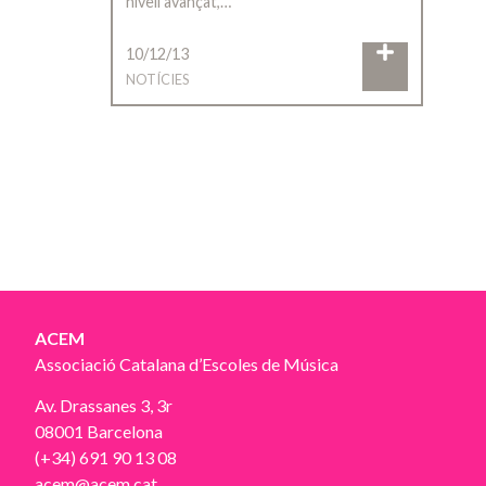
nivell avançat,…
10/12/13
NOTÍCIES
ACEM
Associació Catalana d’Escoles de Música
Av. Drassanes 3, 3r
08001 Barcelona
(+34) 691 90 13 08
acem@acem.cat