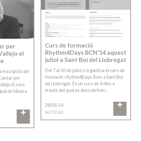
Curs de formació
ar per
Rhythm4Days BCN’14 aquest
allejo el
juliol a Sant Boi del Llobregat
re
Del 7 al 10 de juliol s’organitza el curs de
a inscripció del
formació «Rythm4Days Bcn» a Sant Boi
Cantar per
de Llobregat. És un curs de 4 dies a
llejo El curs
través del qual es descobriran…
cipal de Música
28/05/14
NOTÍCIES