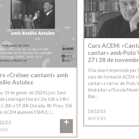
Curs ACEM: «Cant
cantar» amb Polo V
27 i 28 de novemb
S’ha obert el període per l
rs «Créixer cantant» amb
curs de formació ACEM «
silio Astulez
cantar» a càrrec de Polo Va
tindrà lloc a l‘Escola Muni
a: 19 de gener de 2024 LLoc: Sant
Blai…
 de Llobregat Horari: De 10h a 14h i
15.30h a 19.30h Durada: 8h Preu: 55€
14/10/15
is ACEM alumnes ESMUC i…
NOTÍCIES
12/23
SOS