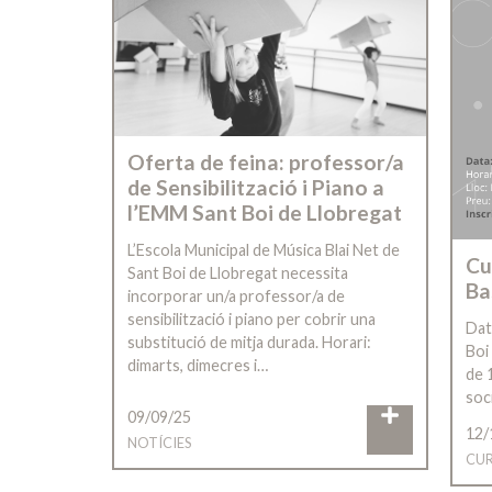
Oferta de feina: professor/a
de Sensibilització i Piano a
l’EMM Sant Boi de Llobregat
L’Escola Municipal de Música Blai Net de
Cu
Sant Boi de Llobregat necessita
Ba
incorporar un/a professor/a de
sensibilització i piano per cobrir una
Dat
substitució de mitja durada. Horari:
Boi
dimarts, dimecres i…
de 
soc
09/09/25
12/
NOTÍCIES
CUR