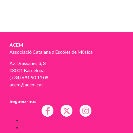
ACEM
Associació Catalana d’Escoles de Música
Av. Drassanes 3, 3r
08001 Barcelona
(+34) 691 90 13 08
acem@acem.cat
Segueix-nos
Avís legal
Política de Cookies