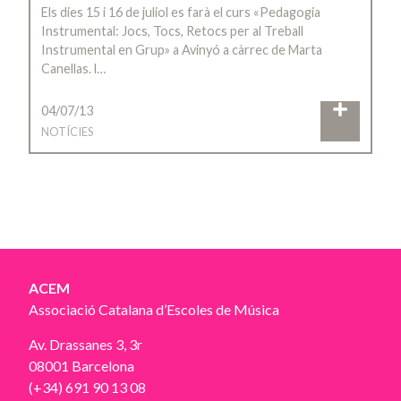
Els dies 15 i 16 de juliol es farà el curs «Pedagogia
Instrumental: Jocs, Tocs, Retocs per al Treball
Instrumental en Grup» a Avinyó a càrrec de Marta
Canellas. l…
04/07/13
NOTÍCIES
ACEM
Associació Catalana d’Escoles de Música
Av. Drassanes 3, 3r
08001 Barcelona
(+34) 691 90 13 08