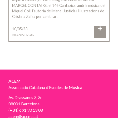
MARCEL CONTAIRE, el 14è Cantaxics, amb la música del
Miquel Coll, l’autoria del Manel Justicia i il·lustracions de
Cristina Zafra per celebrar…
10/05/23
30 ANIVERSARI
ACEM
Associació Catalana d’Escoles de Música
Av. Drassanes 3, 3r
08001 Barcelona
(+34) 691 90 13 08
acem@acem.cat