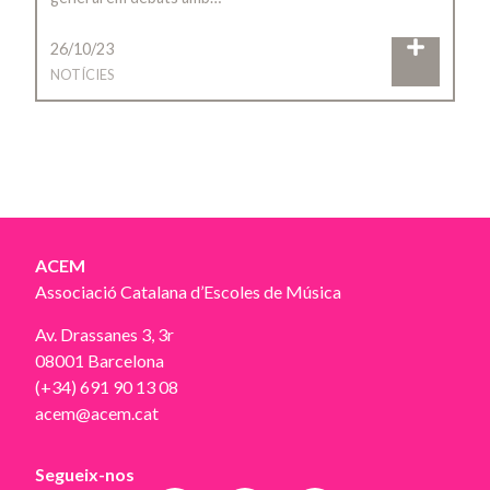
26/10/23
NOTÍCIES
ACEM
Associació Catalana d’Escoles de Música
Av. Drassanes 3, 3r
08001 Barcelona
(+34) 691 90 13 08
acem@acem.cat
Segueix-nos