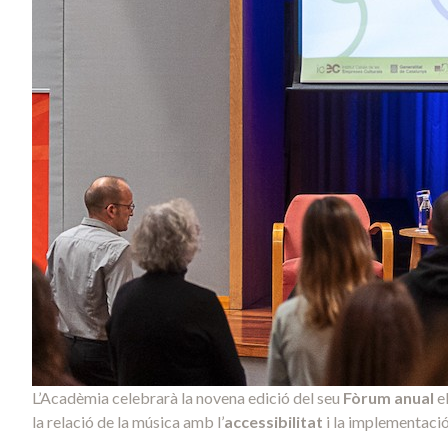
L’Acadèmia celebrarà la novena edició del seu
Fòrum anual
e
la relació de la música amb l’
accessibilitat
i la implementaci