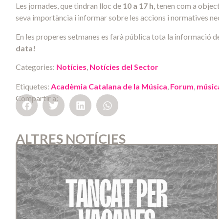
Les jornades, que tindran lloc de
10 a 17 h
, tenen com a objec
seva importància i informar sobre les accions i normatives ne
En les properes setmanes es farà pública tota la informació det
data!
Categories:
Notícies
,
Notícies del Sector
Etiquetes:
Acadèmia Catalana de la Música
,
Forum
,
músic
Compartir a:
ALTRES NOTÍCIES