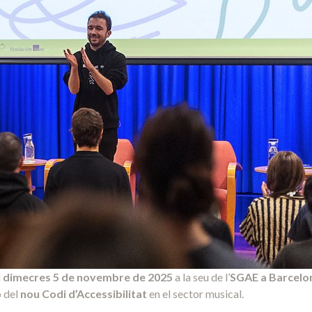
l
dimecres 5 de novembre de 2025
a la seu de l’
SGAE a Barcelo
ó del
nou Codi d’Accessibilitat
en el sector musical.