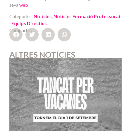
seva
web
Categories:
Notícies
,
Notícies Formació Professorat
i Equips Directius
Compartir a:
ALTRES NOTÍCIES