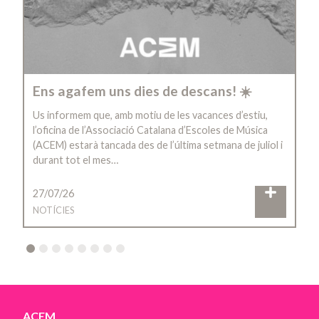
Ens agafem uns dies de descans! ☀️
Us informem que, amb motiu de les vacances d’estiu,
l’oficina de l’Associació Catalana d’Escoles de Música
(ACEM) estarà tancada des de l’última setmana de juliol i
durant tot el mes…
27/07/26
NOTÍCIES
2
3
4
5
6
7
8
ACEM