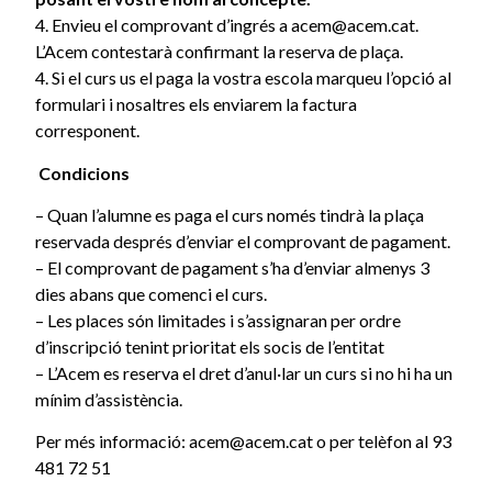
4. Envieu el comprovant d’ingrés a acem@acem.cat.
L’Acem contestarà confirmant la reserva de plaça.
4. Si el curs us el paga la vostra escola marqueu l’opció al
formulari i nosaltres els enviarem la factura
corresponent.
Condicions
– Quan l’alumne es paga el curs només tindrà la plaça
reservada després d’enviar el comprovant de pagament.
– El comprovant de pagament s’ha d’enviar almenys 3
dies abans que comenci el curs.
– Les places són limitades i s’assignaran per ordre
d’inscripció tenint prioritat els socis de l’entitat
– L’Acem es reserva el dret d’anul·lar un curs si no hi ha un
mínim d’assistència.
Per més informació: acem@acem.cat o per telèfon al 93
481 72 51