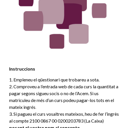
Instruccions
1. Empleneu el qüestionari que trobareu a sota.
2. Comproveu a l’entrada web de cada curs la quantitat a
pagar segons sigueu socis o no de l’Acem. Si us
matriculeu de més d’un curs podeu pagar-los tots en el
mateix ingrés
.
3. Si pagueu el curs vosaltres mateixos, heu de fer l’ingrès
al compte 2100 0867 00 0200203783 (La Caixa)
posant el vostre nom al concepte.