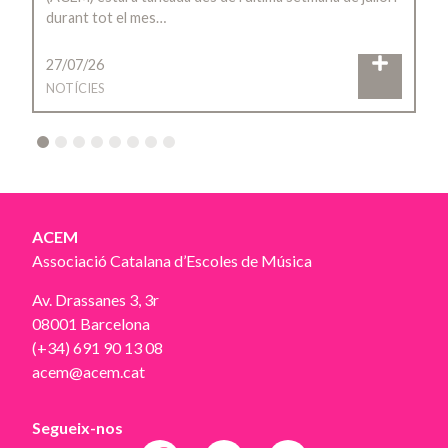
durant tot el mes…
27/07/26
NOTÍCIES
2
3
4
5
6
7
8
ACEM
Associació Catalana d’Escoles de Música
Av. Drassanes 3, 3r
08001 Barcelona
(+34) 691 90 13 08
acem@acem.cat
Segueix-nos