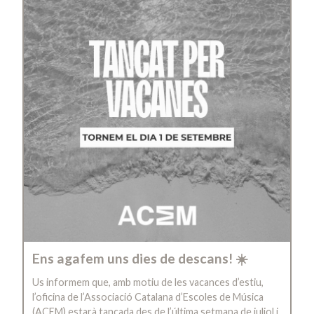
Ens agafem uns dies de descans! ☀️
Us informem que, amb motiu de les vacances d’estiu,
l’oficina de l’Associació Catalana d’Escoles de Música
(ACEM) estarà tancada des de l’última setmana de juliol i